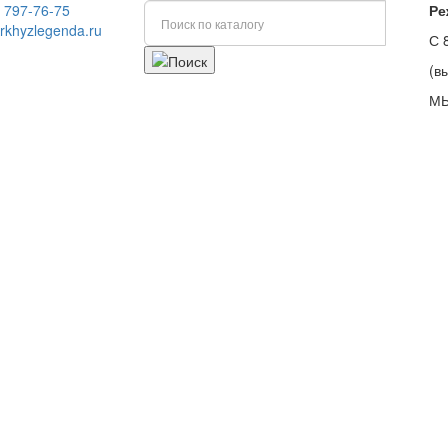
) 797-76-75
Ре
rkhyzlegenda.ru
С 
(в
МЫ