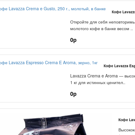
Кофе Lavazza
Откройте для себя неповторимы
молотого кофе в банке весом ..
0р
Кофе Lavazza Esp
Lavazza Crema e Aroma — высок
1 кг для истинных ценител..
0р
Кофе Lav
Высокок