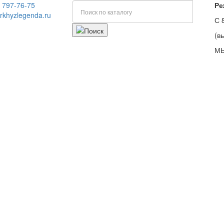
) 797-76-75
Ре
rkhyzlegenda.ru
С 
(в
МЫ